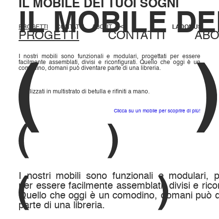
IL MOBILE DEI TUOI SOGNI
IL MOBILE DE
<<
PROGETTI
CONTATTI
ABOUT
LADOMUS
PROGETTI
CONTATTI
ABO
I nostri mobili sono funzionali e modulari, progettati per essere 
facilmente assemblati, divisi e riconfigurati. Quello che oggi è un 
comodino, domani può diventare parte di una libreria.
Realizzati in multistrato di betulla e rifiniti a mano.
Clicca su un mobile per scoprire di più!
I nostri mobili sono funzionali e modulari, pr
per essere facilmente assemblati, divisi e riconf
Quello che oggi è un comodino, domani può di
parte di una libreria.